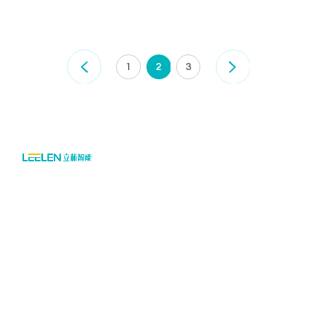
1
2
3

