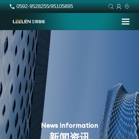
0592-9528255/95105895




N
e
w
s
I
n
f
o
r
m
a
t
i
o
n
新
闻
资
讯