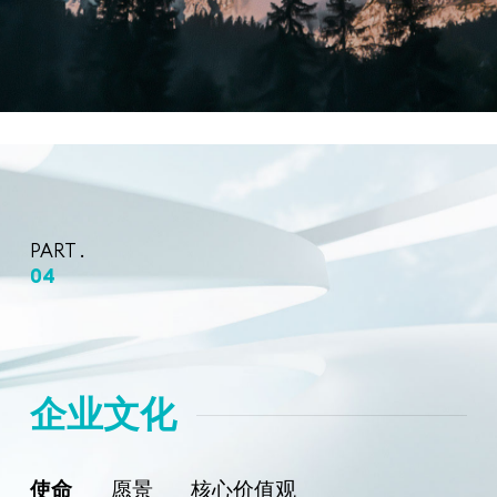
PART .
04
企
业
文
化
使命
愿景
核心价值观