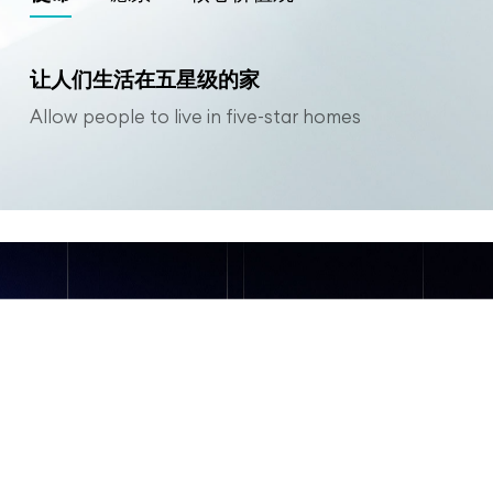
让人们生活在五星级的家
Allow people to live in five-star homes
PART .
05
Top 100 real estate strategic partner