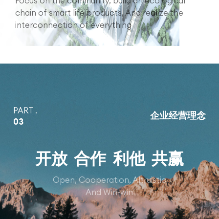
Focus on the community, build an ecological
chain of smart life products,
And realize the
interconnection of everything
PART .
企业经营理念
03
开放
合作
利他
共赢
Open, Cooperation, Altruistic
And Win-win