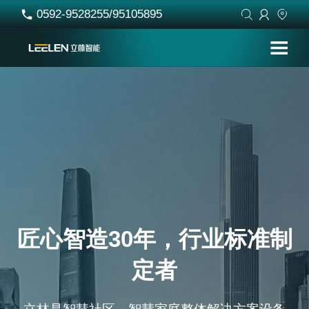
0592-9528255/95105895




匠心智造30年，行业标准制
定者