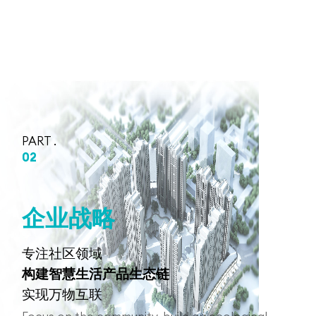
PART .
02
企
业
战
略
专注社区领域
构建智慧生活产品生态链
实现万物互联