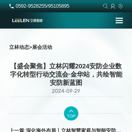
0592-9528255/95105895




立林动态
>
展会活动
【盛会聚焦】立林闪耀2024安防企业数
字化转型行动交流会·金华站，共绘智能
安防新蓝图
2024-09-29

TOP
上一篇:深化海外布局丨立林智慧家庭与智能安防惊艳亮相沙特安防展