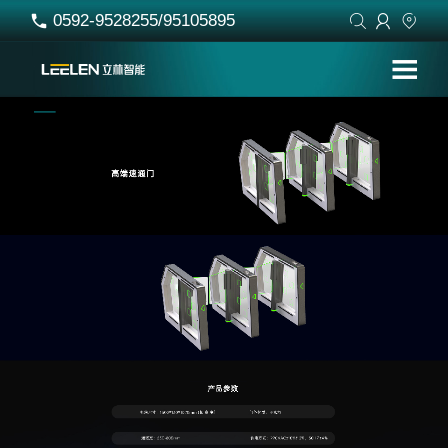
0592-9528255/95105895



