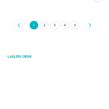
1
2
3
4
5

