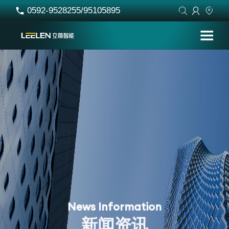
0592-9528255/95105895




N
e
w
s
I
n
f
o
r
m
a
t
i
o
n
新
闻
资
讯