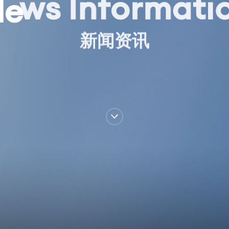
w
s
I
n
f
o
r
m
a
t
i
N
e
新
闻
资
讯
