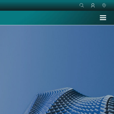


